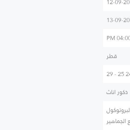
12-09-2
13-09-2
04:00 P
قطر
ذكور اناث
لبروتوكول
 الجماهير