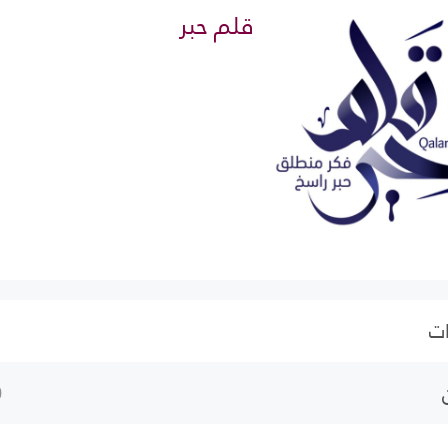
قلم حبر
ات
0