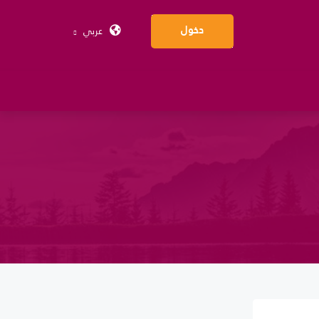
عربي
دخول