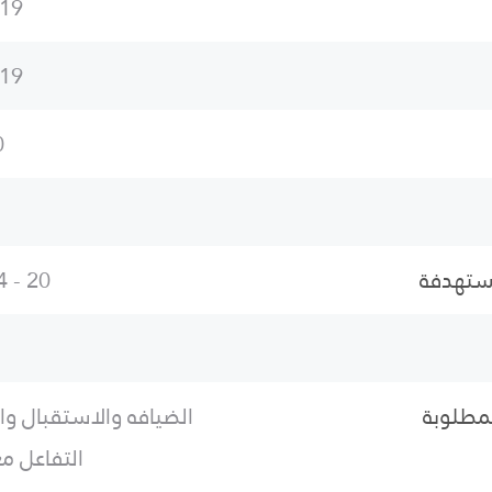
019
019
M
مستهدفة
20 - 24 25 - 29
لمطلوبة
الضيافه والاستقبال وا
التفاعل مع