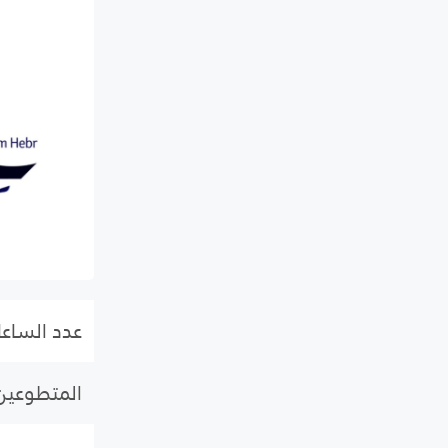
عدد الساع
المتطوعين