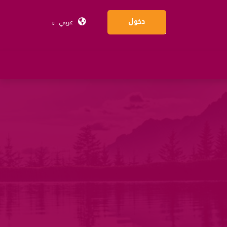
عربي
دخول