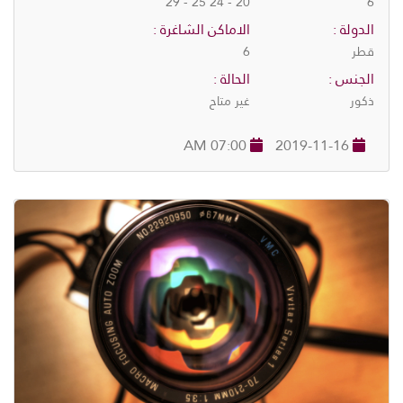
20 - 24 25 - 29
6
الدولة :
الاماكن الشاغرة :
قطر
6
الجنس :
الحالة :
ذكور
غير متاح
07:00 AM
2019-11-16