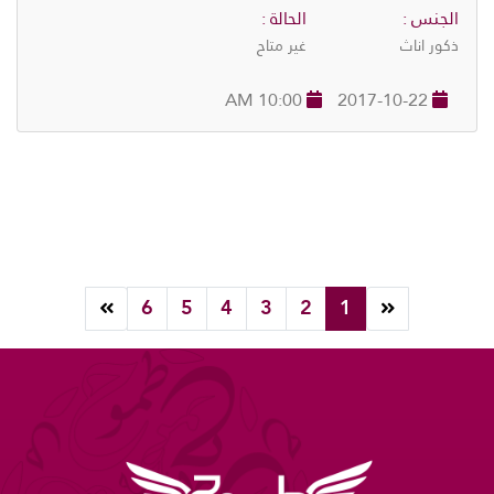
الجنس :
الحالة :
ذكور اناث
غير متاح
10:00 AM
2017-10-22
6
5
4
3
2
1