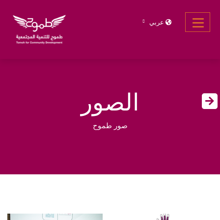
عربي
الصور
صور طموح