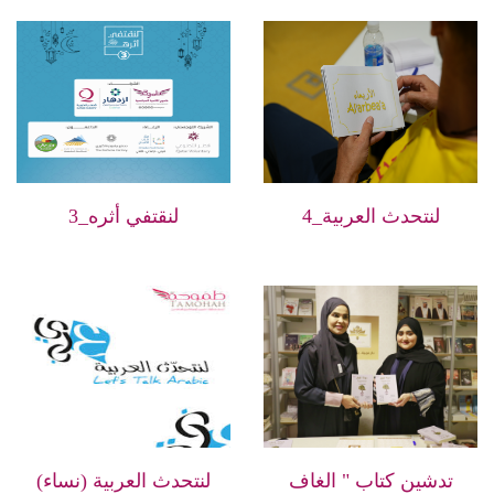
لنتحدث العربية_4
لنقتفي أثره_3
تدشين كتاب " الغاف
لنتحدث العربية (نساء)