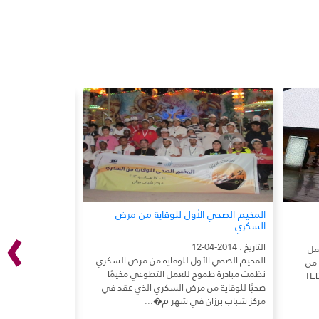
›
المخيم الصحي الأول للوقاية من مرض
مشاركة طموح في
السكري
2011م
التاريخ : 2014-04-12
التاريخ : 2014-04-11
عمل
المخيم الصحي الأول للوقاية من مرض السكري
 من
نظمت مبادرة طموح للعمل التطوعي مخيمًا
في أول ظهور لها،
جنسيات في فعالية TED-x
صحيًا للوقاية من مرض السكري الذي عقد في
مركز شباب برزان في شهر م�...
بشكل رسمي في ح