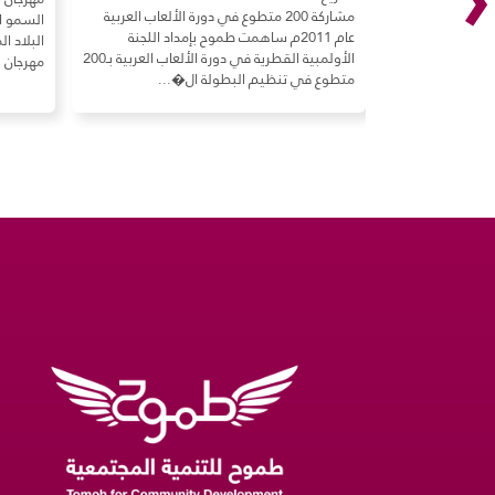
ع في دورة الألعاب العربية
السمو الأمير الشيخ تميم بن حمد آل ثاني أمير
ال
موح بإمداد اللجنة
البلاد المفدى، نظم نادي السباق والفروسية
الأولمبية القطرية في دورة الألعاب العربية بـ200
مهرجان "سيف" لأقوى ال...
ال
لة ال�...