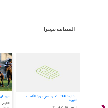
المضافة موخرا
‹
تطوع في دورة الألعاب
مهرجان سيف للفروسية
فع
التاريخ : 2014-04-11
التار
مهرجان سيف للفروسية تحت رعاية حضرة صاحب
فع