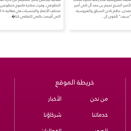
المخيم الصحي الأول للوقاية من 
تطوعي، وفرت مبادرة طموح متطوعين من
نظمت مبادرة طموح للعمل التطوعي
مختلف الأعمار والجنسيات في فعالية TED-x
صحيًا للوقاية من مرض السكري ال
تي أقيمت بالحي الثقافي كتا�...
مركز شباب برزان في شهر م�...
خريطة الموقع
من نحن
الأخبار
خدماتنا
شركاؤنا
الصور
الفعاليات