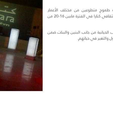
ة طموح متطوعين من مختلف الأعمار
والجنسيات في فعالية TED-x التي أقيمت بالحي الثقافي كتارا في الفترة مابين 16-20 من
الحياتية من جانب البنين والبنات ضمن
 والتغير في حياتهم.