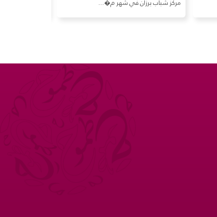
مركز شباب برزان في شهر م�...
بشكل رسمي في ح