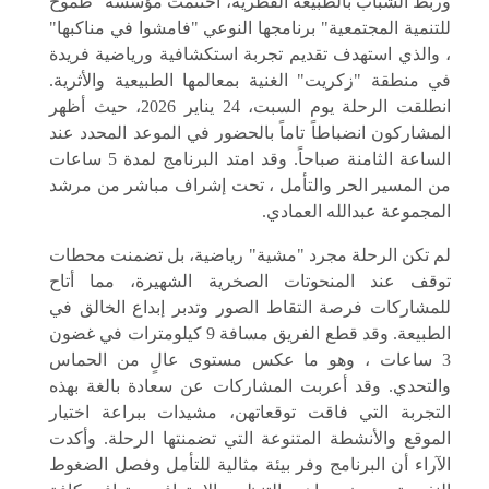
وربط الشباب بالطبيعة القطرية، اختتمت مؤسسة "طموح
للتنمية المجتمعية" برنامجها النوعي "فامشوا في مناكبها"
، والذي استهدف تقديم تجربة استكشافية ورياضية فريدة
في منطقة "زكريت" الغنية بمعالمها الطبيعية والأثرية.
انطلقت الرحلة يوم السبت، 24 يناير 2026، حيث أظهر
المشاركون انضباطاً تاماً بالحضور في الموعد المحدد عند
الساعة الثامنة صباحاً. وقد امتد البرنامج لمدة 5 ساعات
من المسير الحر والتأمل ، تحت إشراف مباشر من مرشد
المجموعة عبدالله العمادي.
لم تكن الرحلة مجرد "مشية" رياضية، بل تضمنت محطات
توقف عند المنحوتات الصخرية الشهيرة، مما أتاح
للمشاركات فرصة التقاط الصور وتدبر إبداع الخالق في
الطبيعة. وقد قطع الفريق مسافة 9 كيلومترات في غضون
3 ساعات ، وهو ما عكس مستوى عالٍ من الحماس
والتحدي. وقد أعربت المشاركات عن سعادة بالغة بهذه
التجربة التي فاقت توقعاتهن، مشيدات ببراعة اختيار
الموقع والأنشطة المتنوعة التي تضمنتها الرحلة. وأكدت
الآراء أن البرنامج وفر بيئة مثالية للتأمل وفصل الضغوط